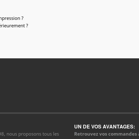
impression ?
érieurement ?
UN DE VOS AVANTAGES:
998, nous proposons tous les
Retrouvez vos commandes à