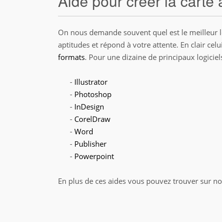
Aide pour créer la carte 
On nous demande souvent quel est le meilleur logi
aptitudes et répond à votre attente. En clair ce
formats
. Pour une dizaine de principaux logiciels
-
Illustrator
-
Photoshop
-
InDesign
-
CorelDraw
-
Word
-
Publisher
-
Powerpoint
En plus de ces aides vous pouvez trouver sur no