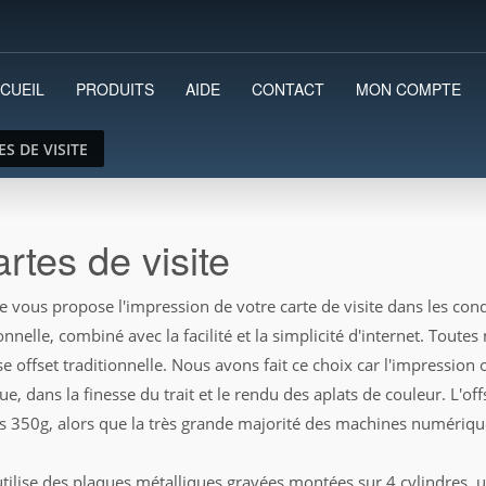
CUEIL
PRODUITS
AIDE
CONTACT
MON COMPTE
S DE VISITE
rtes de visite
te vous propose l'impression de votre carte de visite dans les c
onnelle, combiné avec la facilité et la simplicité d'internet. Tou
e offset traditionnelle. Nous avons fait ce choix car l'impression 
e, dans la finesse du trait et le rendu des aplats de couleur. L'o
is 350g, alors que la très grande majorité des machines numériq
 utilise des plaques métalliques gravées montées sur 4 cylindres, u