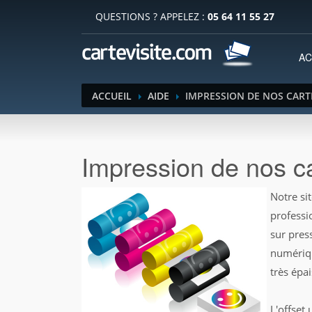
QUESTIONS ? APPELEZ :
05 64 11 55 27
AC
ACCUEIL
AIDE
IMPRESSION DE NOS CARTE
Impression de nos ca
Notre si
professi
sur press
numériqu
très épa
L'offset