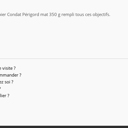
ier Condat Périgord mat 350 g rempli tous ces objectifs.
 visite ?
ommander ?
z soi ?
?
ier ?