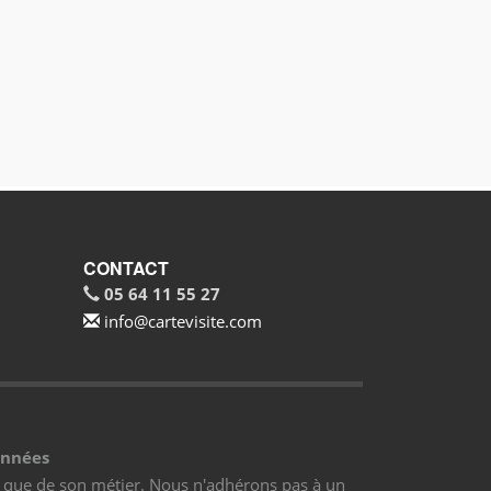
CONTACT
05 64 11 55 27
info@cartevisite.com
onnées
e que de son métier. Nous n'adhérons pas à un