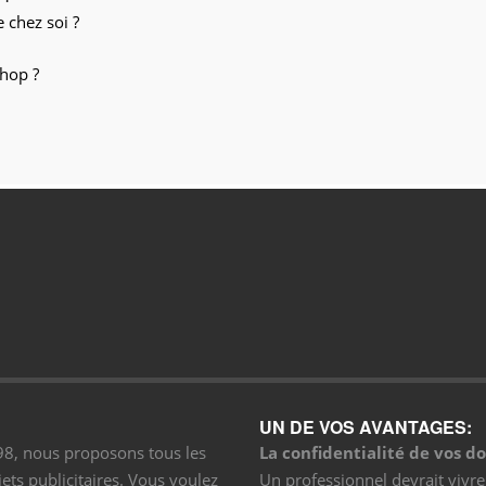
 chez soi ?
shop ?
UN DE VOS AVANTAGES:
998, nous proposons tous les
La confidentialité de vos d
ets publicitaires. Vous voulez
Un professionnel devrait vivr