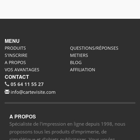
MENU
PRODUITS
QUESTIONS/RÉPONSES
S'INSCRIRE
METIERS
A PROPOS
BLOG
VOS AVANTAGES
AFFILIATION
CONTACT
05 64 11 55 27
info@cartevisite.com
A PROPOS
Spécialiste de l'impression en ligne depuis 1998, nous
proposons tous les produits d'imprimerie, de
signalétique et d'objets publicitaires. Vous voulez